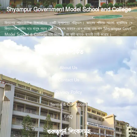
Shyampur Government Model School and College
বিদ্যালয় প্রাতিষ্ঠানিক শিক্ষার্জনের একটি সুপ্রশস্ত পরিমন্ডল। জ্ঞানের পবিত্র আলো জ্বালিয়ে যে
বিদ্যালয়টি বহুদিন ধরে মানুষ গড়ার ক্ষেত্রে বিশেষ অবদান রেখে যাচ্ছে তার নাম Shyampur Govt.
Model School & College এই বিদ্যালয় বহু কৃতি ছাত্র- ছাত্রী তৈরী করেছে।
স্কুল সম্পর্কিত
About Us
Contact Us
Privacy Policy
Terms & Conditions
FAQ
গুরুত্বপূর্ন লিংকসমূহ