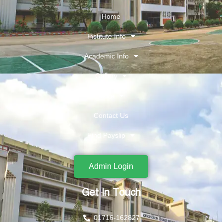
Home
Institute Info
Academic Info
Gallery
More
Contact Us
Find Payslip
Admin Login
Get In Touch
01716-162827