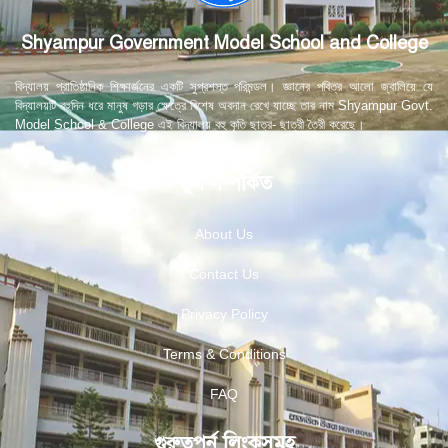
Shyampur Government Model School and College
বিদ্যালয় প্রাতিষ্ঠানিক শিক্ষার্জনের একটি সুপ্রশস্ত পরিমন্ডল। জ্ঞানের পবিত্র আলো জ্বালিয়ে যে
বিদ্যালয়টি বহুদিন ধরে মানুষ গড়ার ক্ষেত্রে বিশেষ অবদান রেখে যাচ্ছে তার নাম Shyampur Govt.
Model School & College এই বিদ্যালয় বহু কৃতি ছাত্র- ছাত্রী তৈরী করেছে।
স্কুল সম্পর্কিত
About Us
Contact Us
Privacy Policy
Terms & Conditions
FAQ
গুরুত্বপূর্ন লিংকসমূহ