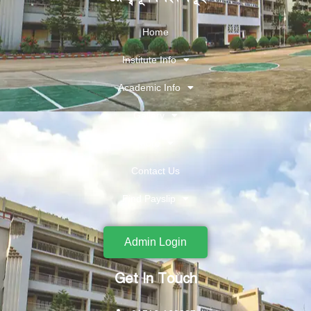
Home
Institute Info
Academic Info
Gallery
More
Contact Us
Find Payslip
Admin Login
Get In Touch