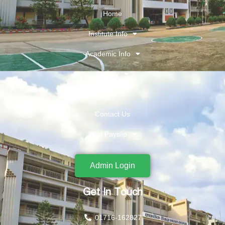
Home
Institute Info
Academic Info
Gallery
More
Contact Us
Find Payslip
Admin Login
Get In Touch
01716-162827