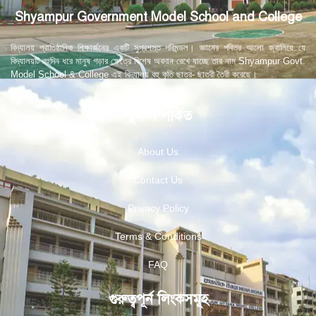
Shyampur Government Model School and College
বিদ্যালয় প্রাতিষ্ঠানিক শিক্ষার্জনের একটি সুপ্রশস্ত পরিমন্ডল। জ্ঞানের পবিত্র আলো জ্বালিয়ে যে
বিদ্যালয়টি বহুদিন ধরে মানুষ গড়ার ক্ষেত্রে বিশেষ অবদান রেখে যাচ্ছে তার নাম Shyampur Govt.
Model School & College এই বিদ্যালয় বহু কৃতি ছাত্র- ছাত্রী তৈরী করেছে।
স্কুল সম্পর্কিত
About Us
Contact Us
Privacy Policy
Terms & Conditions
FAQ
গুরুত্বপূর্ন লিংকসমূহ