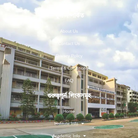
স্কুল সম্পর্কিত
About Us
Contact Us
Privacy Policy
Terms & Conditions
FAQ
গুরুত্বপূর্ন লিংকসমূহ
Home
Institute Info
Academic Info