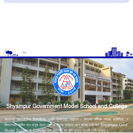
Shyampur Government Model School and College
বিদ্যালয় প্রাতিষ্ঠানিক শিক্ষার্জনের একটি সুপ্রশস্ত পরিমন্ডল। জ্ঞানের পবিত্র আলো জ্বালিয়ে যে
বিদ্যালয়টি বহুদিন ধরে মানুষ গড়ার ক্ষেত্রে বিশেষ অবদান রেখে যাচ্ছে তার নাম Shyampur Govt.
Model School & College এই বিদ্যালয় বহু কৃতি ছাত্র- ছাত্রী তৈরী করেছে।