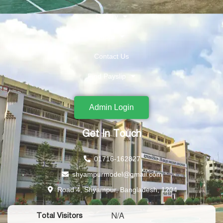
Gallery
More
Contact Us
Find Payslip
Admin Login
Get In Touch
01716-162827
shyampurmodel@gmail.com
Road 4, Shyampur, Bangladesh, 1204
N/A
Total Visitors