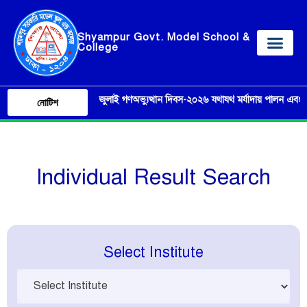
Shyampur Govt. Model School &
College
০৫ আগষ্ট ‘জুলাই গণঅভ্যুত্থান দিবস-২০২৬ যথাযথ মর্যাদায় পালন এবং এ লক্ষ্যে 
নোটিশ
Individual Result Search
Select Institute