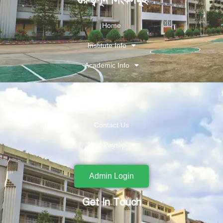
গুরুত্বপূর্ন লিংকসমূহ
Home
Institute Info
Academic Info
Gallery
More
Contact Us
Find Payslip
Admin Login
Get In Touch