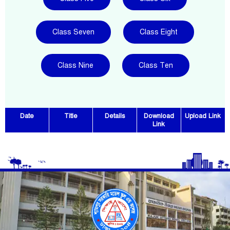
Class Seven
Class Eight
Class Nine
Class Ten
Date
Title
Details
Download
Upload Link
Link