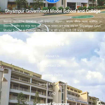
Shyampur Government Model School and College
বিদ্যালয় প্রাতিষ্ঠানিক শিক্ষার্জনের একটি সুপ্রশস্ত পরিমন্ডল। জ্ঞানের পবিত্র আলো জ্বালিয়ে যে
বিদ্যালয়টি বহুদিন ধরে মানুষ গড়ার ক্ষেত্রে বিশেষ অবদান রেখে যাচ্ছে তার নাম Shyampur Govt.
Model School & College এই বিদ্যালয় বহু কৃতি ছাত্র- ছাত্রী তৈরী করেছে।
স্কুল সম্পর্কিত
About Us
Contact Us
Privacy Policy
Terms & Conditions
FAQ