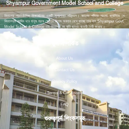
Shyampur Government Model School and College
বিদ্যালয় প্রাতিষ্ঠানিক শিক্ষার্জনের একটি সুপ্রশস্ত পরিমন্ডল। জ্ঞানের পবিত্র আলো জ্বালিয়ে যে
বিদ্যালয়টি বহুদিন ধরে মানুষ গড়ার ক্ষেত্রে বিশেষ অবদান রেখে যাচ্ছে তার নাম Shyampur Govt.
Model School & College এই বিদ্যালয় বহু কৃতি ছাত্র- ছাত্রী তৈরী করেছে।
স্কুল সম্পর্কিত
About Us
Contact Us
Privacy Policy
Terms & Conditions
FAQ
গুরুত্বপূর্ন লিংকসমূহ