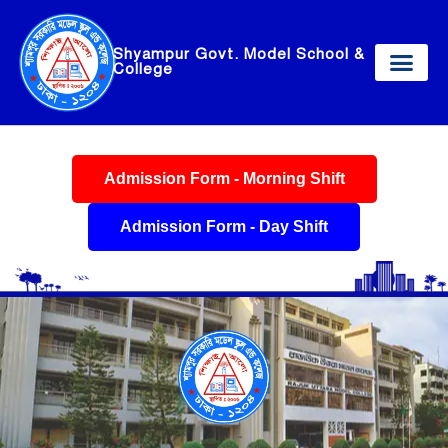
Shyampur Govt. Model School &
College
০৫ আগষ্ট ‘জুলাই গণঅভ্যুত্থান দিবস-২০২৬ যথাযথ মর্যাদায় পালন এবং এ লক্ষ্য
নোটিশ
Admission Form - Morning Shift
Admission Form - Day Shift