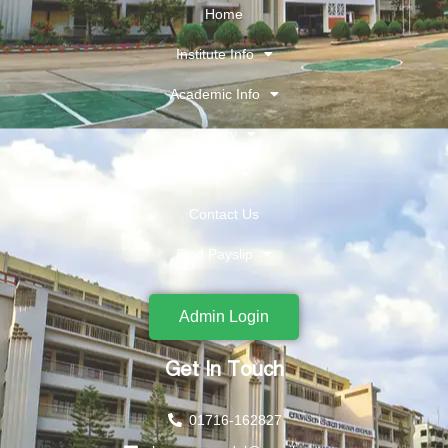
Home
Institute Info
Academic Info
Gallery
More
Contact Us
Find Payslip
Admin Login
Get In Touch
01716-162827