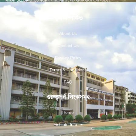
Model School & College এই বিদ্যালয় বহু কৃতি ছাত্র- ছাত্রী তৈরী করেছে।
স্কুল সম্পর্কিত
About Us
Contact Us
Privacy Policy
Terms & Conditions
FAQ
গুরুত্বপূর্ন লিংকসমূহ
Home
Institute Info