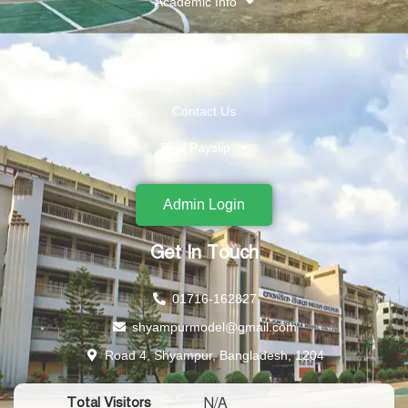
Academic Info
Gallery
More
Contact Us
Find Payslip
Admin Login
Get In Touch
01716-162827
shyampurmodel@gmail.com
Road 4, Shyampur, Bangladesh, 1204
N/A
Total Visitors