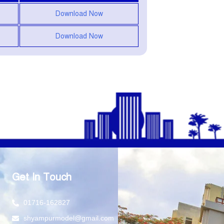
Download Now
Download Now
Get In Touch
01716-162827
shyampurmodel@gmail.com