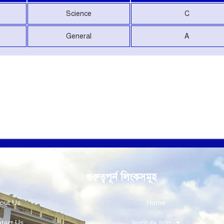
Science
C
General
A
গুরুত্বপূর্ন লিংকসমূহ
out Us
Home
tact Us
Institute Info