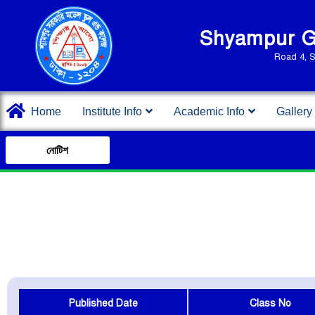
Shyampur Go
Road 4, 
Home
Institute Info
Academic Info
Gallery
নোটিশ
Published Date
Class No