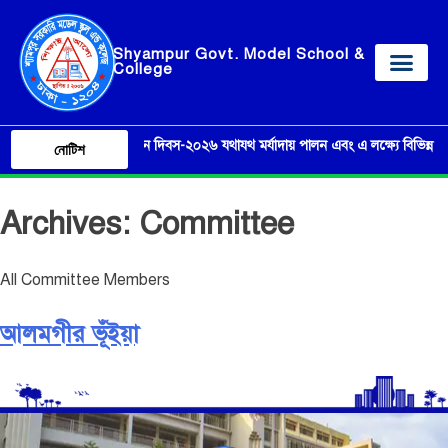
Shyampur Govt. Model School &
College
গষ্ট ‘জুলাই গণঅভ্যুত্থান দিবস-২০২৬ যথাযথ মর্যাদায় পালন এবং এ লক্ষ্যে বিভিন্ন প্রতিযো
নোটিশ
Archives:
Committee
All Committee Members
আলমগীর ভূঁইয়া