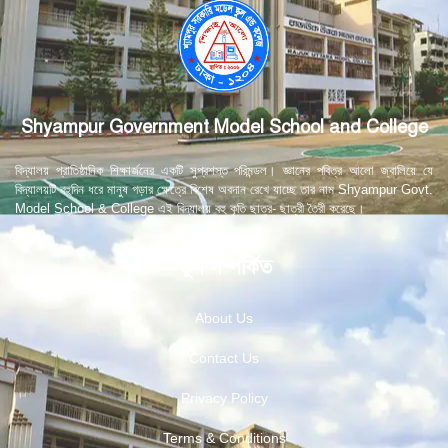
Shyampur Government Model School and College
বিদ্যালয় প্রাতিষ্ঠানিক শিক্ষার্জনের একটি সুপ্রশস্ত পরিমন্ডল। জ্ঞানের পবিত্র আলো জ্বালিয়ে যে
বিদ্যালয়টি বহুদিন ধরে মানুষ গড়ার ক্ষেত্রে বিশেষ অবদান রেখে যাচ্ছে তার নাম Shyampur Govt.
Model School & College এই বিদ্যালয় বহু কৃতি ছাত্র- ছাত্রী তৈরী করেছে।
স্কুল সম্পর্কিত
About Us
Contact Us
Privacy Policy
Terms & Conditions