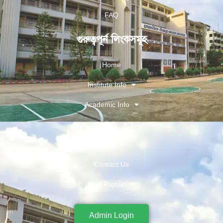
FAQ
গুরুত্বপূর্ন লিংকসমূহ
Home
Institute Info
Academic Info
Gallery
More
Contact Us
Find Payslip
Admin Login