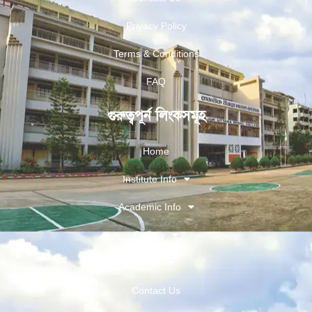
Privacy Policy
Terms & Conditions
FAQ
গুরুত্বপূর্ন লিংকসমূহ
Home
Institute Info
Academic Info
Gallery
More
Contact Us