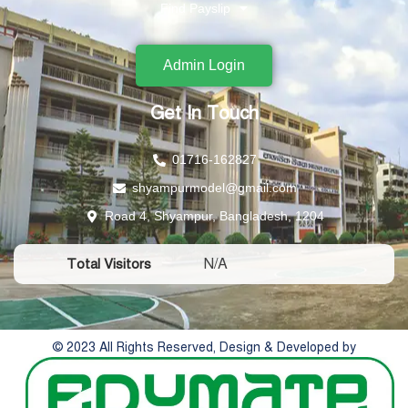
Find Payslip
Admin Login
Get In Touch
01716-162827
shyampurmodel@gmail.com
Road 4, Shyampur, Bangladesh, 1204
N/A
Total Visitors
© 2023 All Rights Reserved, Design & Developed by