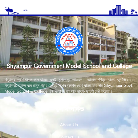
Shyampur Government Model School and College
বিদ্যালয় প্রাতিষ্ঠানিক শিক্ষার্জনের একটি সুপ্রশস্ত পরিমন্ডল। জ্ঞানের পবিত্র আলো জ্বালিয়ে যে
বিদ্যালয়টি বহুদিন ধরে মানুষ গড়ার ক্ষেত্রে বিশেষ অবদান রেখে যাচ্ছে তার নাম Shyampur Govt.
Model School & College এই বিদ্যালয় বহু কৃতি ছাত্র- ছাত্রী তৈরী করেছে।
স্কুল সম্পর্কিত
About Us
Contact Us