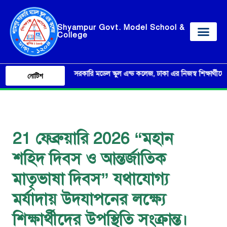
Shyampur Govt. Model School &
College
শ্যামপুর সরকারি মডেল স্কুল এন্ড কলেজ, ঢাকা এর নিজস্ব শিক্ষার্থীদের ব্যব
নোটিশ
21 ফেব্রুয়ারি 2026 “মহান
শহিদ দিবস ও আন্তর্জাতিক
মাতৃভাষা দিবস” যথাযোগ্য
মর্যাদায় উদযাপনের লক্ষ্যে
শিক্ষার্থীদের উপস্থিতি সংক্রান্ত।