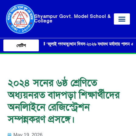
Shyampur Govt. Model School &
College
০৫ আগষ্ট ‘জুলাই গণঅভ্যুত্থান দিবস-২০২৬ যথাযথ মর্যাদায় পালন এবং এ লক্ষ্যে
নোটিশ
২০২৪ সনের ৬ষ্ঠ শ্রেণিতে
অধ্যয়নরত বাদপড়া শিক্ষার্থীদের
অনলািইনে রেজিস্ট্রেশন
সম্পন্নকরণ প্রসঙ্গে।
May 19, 2026