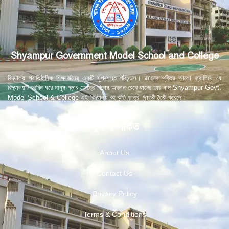
Shyampur Government Model School and College
বিদ্যালয় প্রাতিষ্ঠানিক শিক্ষার্জনের একটি সুপ্রশস্ত পরিমন্ডল। জ্ঞানের পবিত্র আলো জ্বালিয়ে যে
বিদ্যালয়টি বহুদিন ধরে মানুষ গড়ার ক্ষেত্রে বিশেষ অবদান রেখে যাচ্ছে তার নাম Shyampur Govt.
Model School & College এই বিদ্যালয় বহু কৃতি ছাত্র- ছাত্রী তৈরী করেছে।
স্কুল সম্পর্কিত
About Us
Contact Us
Privacy Policy
Terms & Conditions