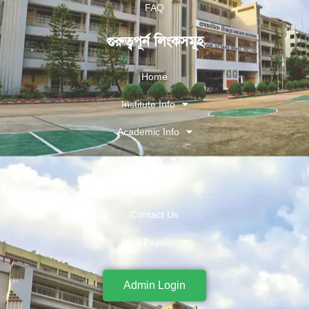
FAQ
গুরুত্বপূর্ন লিংকসমূহ
Home
Institute Info
Academic Info
Gallery
More
Contact Us
Find Payslip
Admin Login