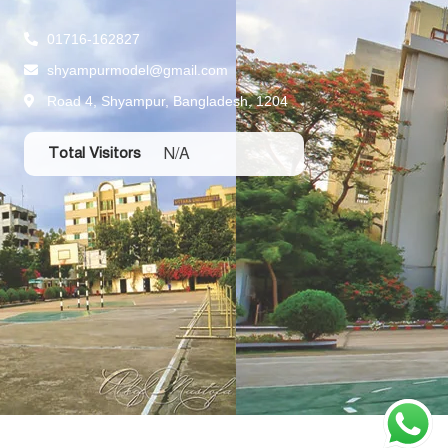
01716-162827
shyampurmodel@gmail.com
Road 4, Shyampur, Bangladesh, 1204
N/A
Total Visitors