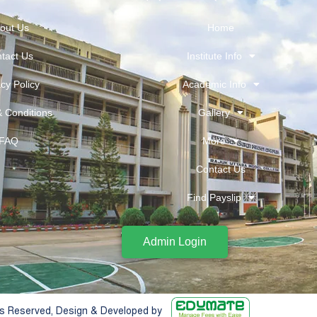
out Us
Home
tact Us
Institute Info
cy Policy
Academic Info
 Conditions
Gallery
FAQ
More
Contact Us
Find Payslip
Admin Login
ts Reserved, Design & Developed by