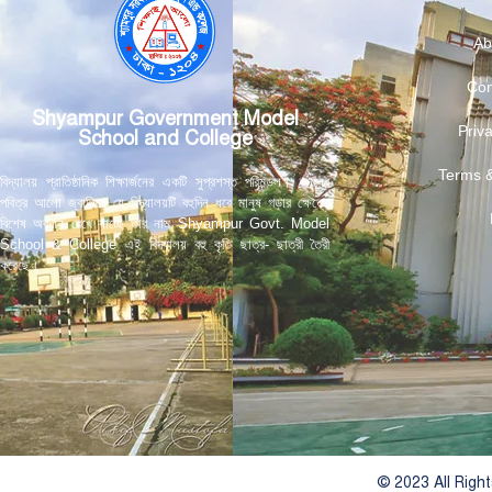
Ab
Con
Shyampur Government Model
Priva
School and College
Terms &
বিদ্যালয় প্রাতিষ্ঠানিক শিক্ষার্জনের একটি সুপ্রশস্ত পরিমন্ডল। জ্ঞানের
পবিত্র আলো জ্বালিয়ে যে বিদ্যালয়টি বহুদিন ধরে মানুষ গড়ার ক্ষেত্রে
বিশেষ অবদান রেখে যাচ্ছে তার নাম Shyampur Govt. Model
School & College এই বিদ্যালয় বহু কৃতি ছাত্র- ছাত্রী তৈরী
করেছে।
© 2023 All Righ