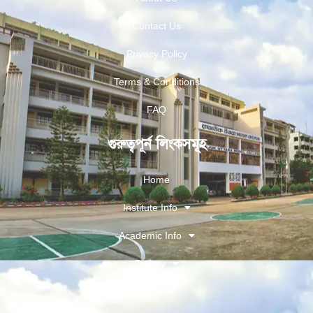
Contact Us
Privacy Policy
Terms & Conditions
FAQ
গুরুত্বপূর্ন লিংকসমূহ
Home
Institute Info
Academic Info
Gallery
More