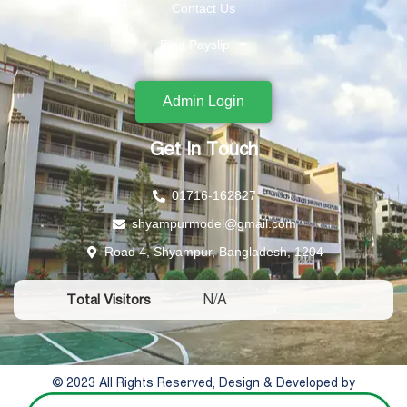
Contact Us
Find Payslip
Admin Login
Get In Touch
01716-162827
shyampurmodel@gmail.com
Road 4, Shyampur, Bangladesh, 1204
N/A
Total Visitors
© 2023 All Rights Reserved, Design & Developed by