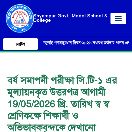
Shyampur Govt. Model School &
College
০৫ আগষ্ট ‘জুলাই গণঅভ্যুত্থান দিবস-২০২৬ যথাযথ মর্যাদায় পালন এবং এ লক্ষ্যে
নোটিশ
বর্ষ সমাপনী পরীক্ষা সি.টি-১ এর
মূল্যায়নকৃত উত্তরপত্র আগামী
19/05/2026 খ্রি. তারিখ স্ব স্ব
শ্রেণিকক্ষে শিক্ষার্থী ও
অভিভাবকবৃন্দকে দেখানো