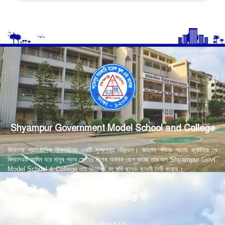
Shyampur Government Model School and College
বিদ্যালয় প্রাতিষ্ঠানিক শিক্ষার্জনের একটি সুপ্রশস্ত পরিমন্ডল। জ্ঞানের পবিত্র আলো জ্বালিয়ে যে
বিদ্যালয়টি বহুদিন ধরে মানুষ গড়ার ক্ষেত্রে বিশেষ অবদান রেখে যাচ্ছে তার নাম Shyampur Govt.
Model School & College এই বিদ্যালয় বহু কৃতি ছাত্র- ছাত্রী তৈরী করেছে।
স্কুল সম্পর্কিত
About Us