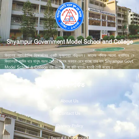
Shyampur Government Model School and College
বিদ্যালয় প্রাতিষ্ঠানিক শিক্ষার্জনের একটি সুপ্রশস্ত পরিমন্ডল। জ্ঞানের পবিত্র আলো জ্বালিয়ে যে
বিদ্যালয়টি বহুদিন ধরে মানুষ গড়ার ক্ষেত্রে বিশেষ অবদান রেখে যাচ্ছে তার নাম Shyampur Govt.
Model School & College এই বিদ্যালয় বহু কৃতি ছাত্র- ছাত্রী তৈরী করেছে।
স্কুল সম্পর্কিত
About Us
Contact Us
Privacy Policy
Terms & Conditions