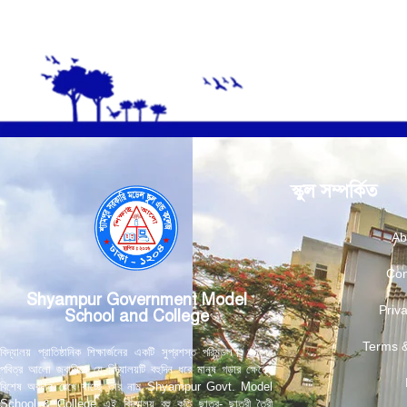
স্কুল সম্পর্কিত
Ab
Con
Shyampur Government Model
Priva
School and College
Terms &
বিদ্যালয় প্রাতিষ্ঠানিক শিক্ষার্জনের একটি সুপ্রশস্ত পরিমন্ডল। জ্ঞানের
পবিত্র আলো জ্বালিয়ে যে বিদ্যালয়টি বহুদিন ধরে মানুষ গড়ার ক্ষেত্রে
বিশেষ অবদান রেখে যাচ্ছে তার নাম Shyampur Govt. Model
School & College এই বিদ্যালয় বহু কৃতি ছাত্র- ছাত্রী তৈরী