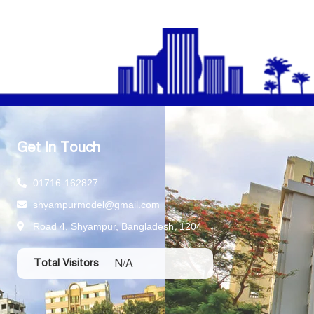
Get In Touch
01716-162827
shyampurmodel@gmail.com
Road 4, Shyampur, Bangladesh, 1204
N/A
Total Visitors