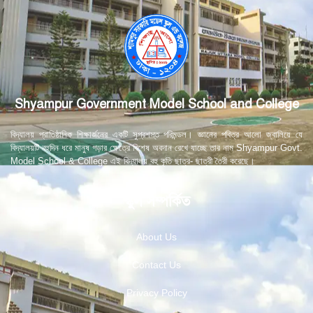
Shyampur Government Model School and College
বিদ্যালয় প্রাতিষ্ঠানিক শিক্ষার্জনের একটি সুপ্রশস্ত পরিমন্ডল। জ্ঞানের পবিত্র আলো জ্বালিয়ে যে
বিদ্যালয়টি বহুদিন ধরে মানুষ গড়ার ক্ষেত্রে বিশেষ অবদান রেখে যাচ্ছে তার নাম Shyampur Govt.
Model School & College এই বিদ্যালয় বহু কৃতি ছাত্র- ছাত্রী তৈরী করেছে।
স্কুল সম্পর্কিত
About Us
Contact Us
Privacy Policy