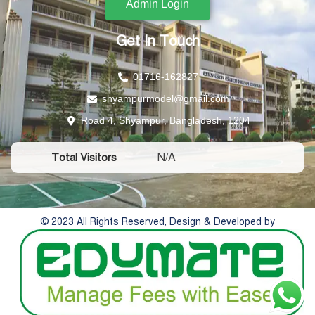
Admin Login
Get In Touch
01716-162827
shyampurmodel@gmail.com
Road 4, Shyampur, Bangladesh, 1204
N/A
Total Visitors
© 2023 All Rights Reserved, Design & Developed by