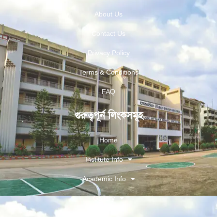
About Us
Contact Us
Privacy Policy
Terms & Conditions
FAQ
গুরুত্বপূর্ন লিংকসমূহ
Home
Institute Info
Academic Info
Gallery