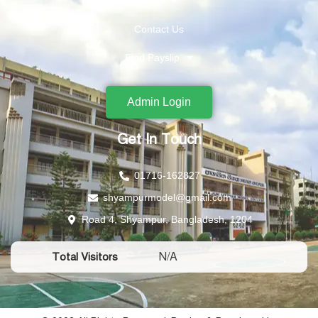
More
Contact Us
Find Payslip
Admin Login
Get In Touch
01716-162827
shyampurmodel@gmail.com
Road 4, Shyampur, Bangladesh, 1204
N/A
Total Visitors