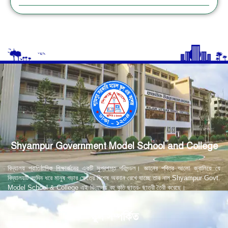
Shyampur Government Model School and College
বিদ্যালয় প্রাতিষ্ঠানিক শিক্ষার্জনের একটি সুপ্রশস্ত পরিমন্ডল। জ্ঞানের পবিত্র আলো জ্বালিয়ে যে
বিদ্যালয়টি বহুদিন ধরে মানুষ গড়ার ক্ষেত্রে বিশেষ অবদান রেখে যাচ্ছে তার নাম Shyampur Govt.
Model School & College এই বিদ্যালয় বহু কৃতি ছাত্র- ছাত্রী তৈরী করেছে।
স্কুল সম্পর্কিত