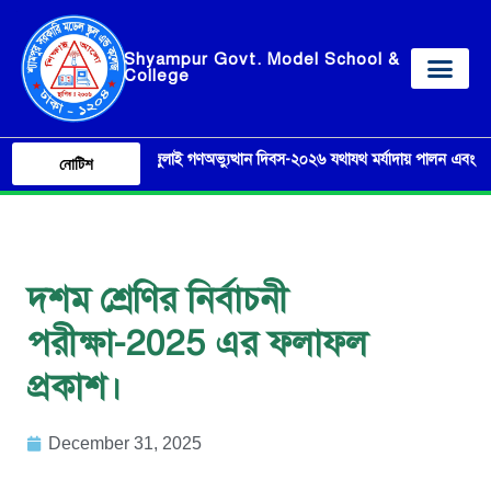
Shyampur Govt. Model School &
College
০৫ আগষ্ট ‘জুলাই গণঅভ্যুত্থান দিবস-২০২৬ যথাযথ মর্যাদায় পালন এবং এ লক্ষ্যে বি
নোটিশ
দশম শ্রেণির নির্বাচনী
পরীক্ষা-2025 এর ফলাফল
প্রকাশ।
December 31, 2025