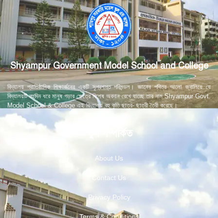
Shyampur Government Model School and College
বিদ্যালয় প্রাতিষ্ঠানিক শিক্ষার্জনের একটি সুপ্রশস্ত পরিমন্ডল। জ্ঞানের পবিত্র আলো জ্বালিয়ে যে
বিদ্যালয়টি বহুদিন ধরে মানুষ গড়ার ক্ষেত্রে বিশেষ অবদান রেখে যাচ্ছে তার নাম Shyampur Govt.
Model School & College এই বিদ্যালয় বহু কৃতি ছাত্র- ছাত্রী তৈরী করেছে।
স্কুল সম্পর্কিত
About Us
Contact Us
Privacy Policy
Terms & Conditions