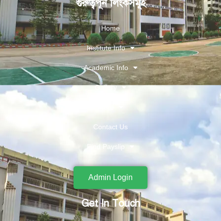
গুরুত্বপূর্ন লিংকসমূহ
Home
Institute Info
Academic Info
Gallery
More
Contact Us
Find Payslip
Admin Login
Get In Touch