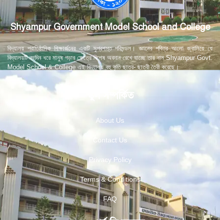
Shyampur Government Model School and College
বিদ্যালয় প্রাতিষ্ঠানিক শিক্ষার্জনের একটি সুপ্রশস্ত পরিমন্ডল। জ্ঞানের পবিত্র আলো জ্বালিয়ে যে
বিদ্যালয়টি বহুদিন ধরে মানুষ গড়ার ক্ষেত্রে বিশেষ অবদান রেখে যাচ্ছে তার নাম Shyampur Govt.
Model School & College এই বিদ্যালয় বহু কৃতি ছাত্র- ছাত্রী তৈরী করেছে।
স্কুল সম্পর্কিত
About Us
Contact Us
Privacy Policy
Terms & Conditions
FAQ