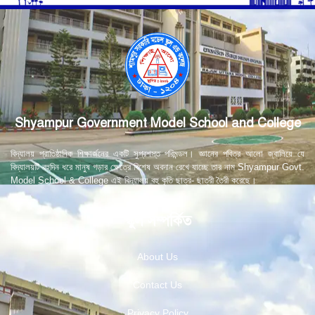
Shyampur Government Model School and College
বিদ্যালয় প্রাতিষ্ঠানিক শিক্ষার্জনের একটি সুপ্রশস্ত পরিমন্ডল। জ্ঞানের পবিত্র আলো জ্বালিয়ে যে
বিদ্যালয়টি বহুদিন ধরে মানুষ গড়ার ক্ষেত্রে বিশেষ অবদান রেখে যাচ্ছে তার নাম Shyampur Govt.
Model School & College এই বিদ্যালয় বহু কৃতি ছাত্র- ছাত্রী তৈরী করেছে।
স্কুল সম্পর্কিত
About Us
Contact Us
Privacy Policy