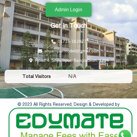
Admin Login
Get In Touch
01716-162827
shyampurmodel@gmail.com
Road 4, Shyampur, Bangladesh, 1204
N/A
Total Visitors
© 2023 All Rights Reserved, Design & Developed by