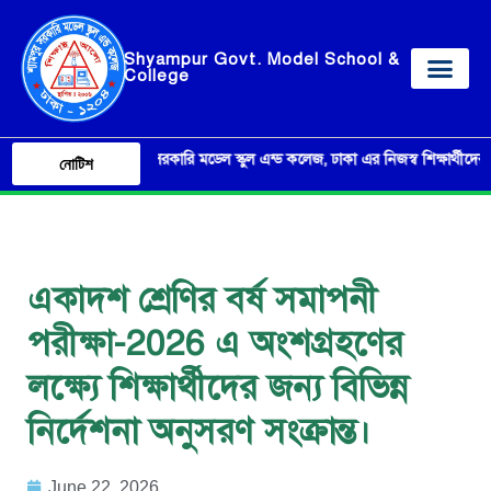
Shyampur Govt. Model School &
College
শ্যামপুর সরকারি মডেল স্কুল এন্ড কলেজ, ঢাকা এর নিজস্ব শিক্ষার্থীদের ব্যবহ
নোটিশ
একাদশ শ্রেণির বর্ষ সমাপনী
পরীক্ষা-2026 এ অংশগ্রহণের
লক্ষ্যে শিক্ষার্থীদের জন্য বিভিন্ন
নির্দেশনা অনুসরণ সংক্রান্ত।
June 22, 2026