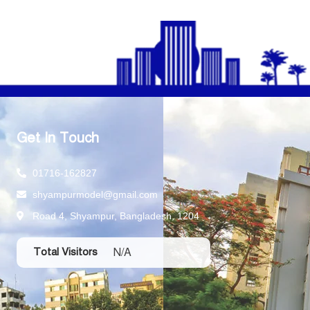
Get In Touch
01716-162827
shyampurmodel@gmail.com
Road 4, Shyampur, Bangladesh, 1204
N/A
Total Visitors