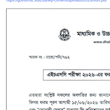
https://govtsmsc.edu.bd/wp-content/uploads/2026/06/ff.pdf