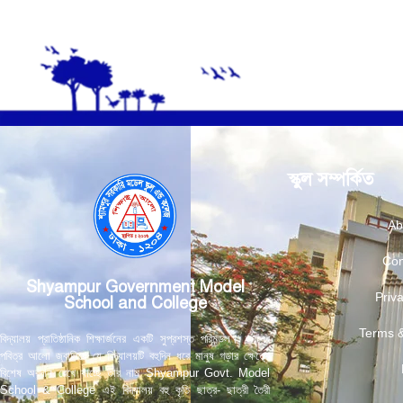
স্কুল সম্পর্কিত
Ab
Con
Shyampur Government Model
Priva
School and College
Terms &
বিদ্যালয় প্রাতিষ্ঠানিক শিক্ষার্জনের একটি সুপ্রশস্ত পরিমন্ডল। জ্ঞানের
পবিত্র আলো জ্বালিয়ে যে বিদ্যালয়টি বহুদিন ধরে মানুষ গড়ার ক্ষেত্রে
বিশেষ অবদান রেখে যাচ্ছে তার নাম Shyampur Govt. Model
School & College এই বিদ্যালয় বহু কৃতি ছাত্র- ছাত্রী তৈরী