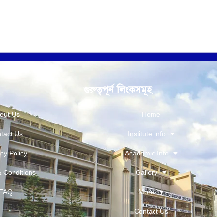
গুরুত্বপূর্ন লিংকসমূহ
out Us
Home
tact Us
Institute Info
cy Policy
Academic Info
 Conditions
Gallery
FAQ
More
Contact Us