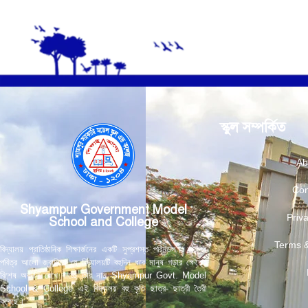
স্কুল সম্পর্কিত
Ab
Con
Shyampur Government Model
Priva
School and College
Terms &
বিদ্যালয় প্রাতিষ্ঠানিক শিক্ষার্জনের একটি সুপ্রশস্ত পরিমন্ডল। জ্ঞানের
পবিত্র আলো জ্বালিয়ে যে বিদ্যালয়টি বহুদিন ধরে মানুষ গড়ার ক্ষেত্রে
বিশেষ অবদান রেখে যাচ্ছে তার নাম Shyampur Govt. Model
School & College এই বিদ্যালয় বহু কৃতি ছাত্র- ছাত্রী তৈরী
করেছে।