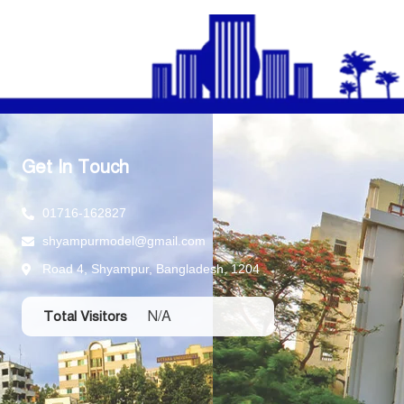
Get In Touch
01716-162827
shyampurmodel@gmail.com
Road 4, Shyampur, Bangladesh, 1204
N/A
Total Visitors