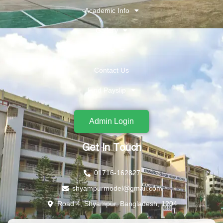
Academic Info
Gallery
More
Contact Us
Find Payslip
Admin Login
Get In Touch
01716-162827
shyampurmodel@gmail.com
Road 4, Shyampur, Bangladesh, 1204