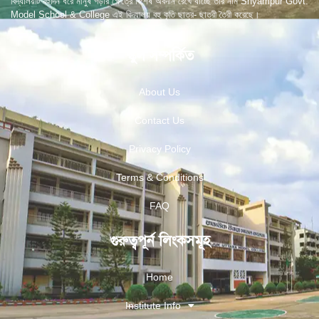
বিদ্যালয়টি বহুদিন ধরে মানুষ গড়ার ক্ষেত্রে বিশেষ অবদান রেখে যাচ্ছে তার নাম Shyampur Govt.
Model School & College এই বিদ্যালয় বহু কৃতি ছাত্র- ছাত্রী তৈরী করেছে।
স্কুল সম্পর্কিত
About Us
Contact Us
Privacy Policy
Terms & Conditions
FAQ
গুরুত্বপূর্ন লিংকসমূহ
Home
Institute Info