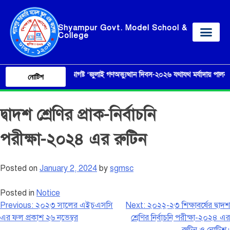
Shyampur Govt. Model School &
College
০৫ আগষ্ট ‘জুলাই গণঅভ্যুত্থান দিবস-২০২৬ যথাযথ মর্যাদায় পালন এবং এ লক্
নোটিশ
দ্বাদশ শ্রেণির প্রাক-নির্বাচনি
পরীক্ষা-২০২৪ এর রুটিন
Posted on
January 2, 2024
by
sgmsc
Posted in
Notice
Previous:
২০২৩ সালের এইচএসসি
Next:
২০২২-২৩ শিক্ষাবর্ষের দ্বাদশ
এর ফল প্রকাশ ২৬ নভেম্বর
শ্রেণির নির্বাচনি পরীক্ষা-২০২৪ এর